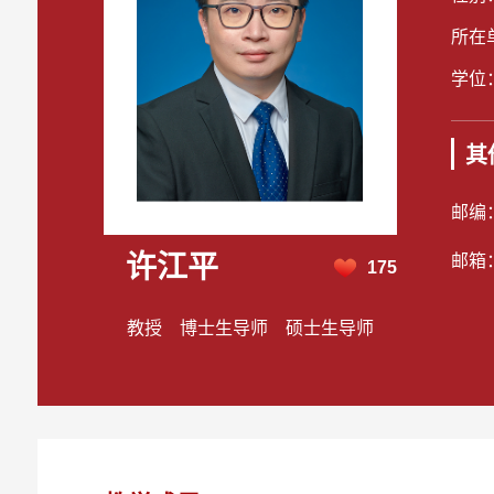
所在
学位
其
邮编
许江平
邮箱
175
教授 博士生导师 硕士生导师