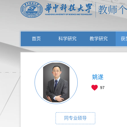
首页
科学研究
教学研究
获
姚遂
97
同专业硕导