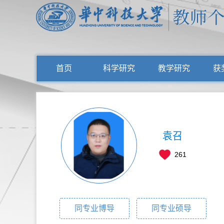
首页
科学研究
教学研究
获
袁召
261
同专业博导
同专业硕导