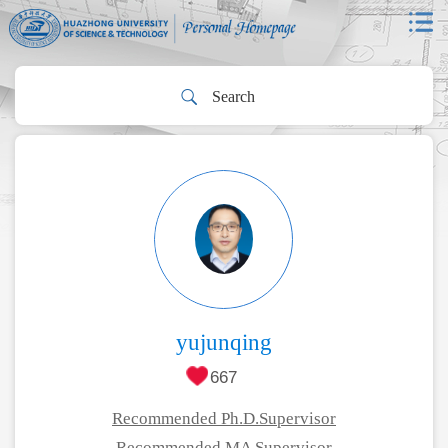
yujunqing
667
Recommended Ph.D.Supervisor
Recommended MA Supervisor