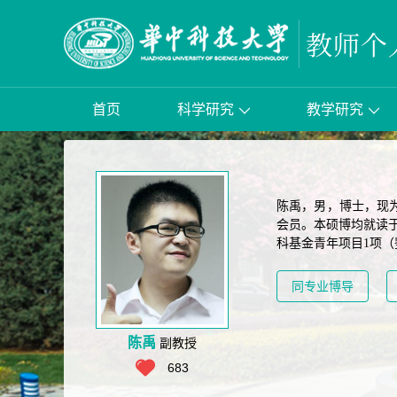
首页
科学研究
教学研究
陈禹，男，博士，现
会员。本硕博均就读
科基金青年项目1项（
同专业博导
陈禹
副教授
683