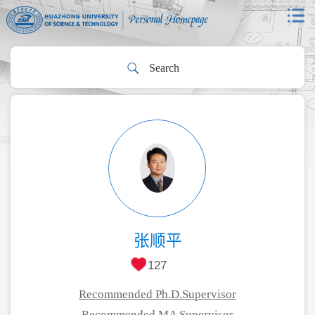
张顺平
127
Recommended Ph.D.Supervisor
Recommended MA Supervisor