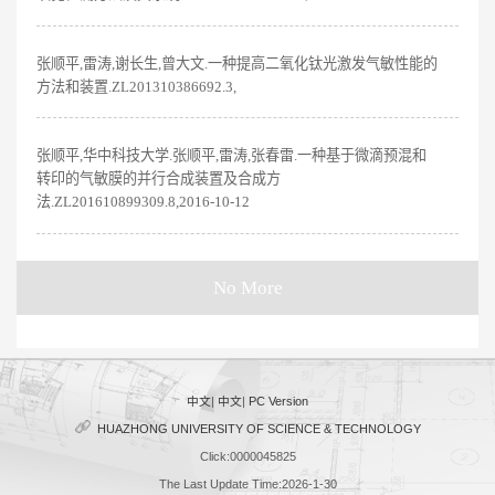
张顺平,雷涛,谢长生,曾大文.一种提高二氧化钛光激发气敏性能的
方法和装置.ZL201310386692.3,
张顺平,华中科技大学.张顺平,雷涛,张春雷.一种基于微滴预混和
转印的气敏膜的并行合成装置及合成方
法.ZL201610899309.8,2016-10-12
No More
中文
|
中文
|
PC Version
HUAZHONG UNIVERSITY OF SCIENCE & TECHNOLOGY
Click:
0000045825
The Last Update Time:
2026
-
1
-
30