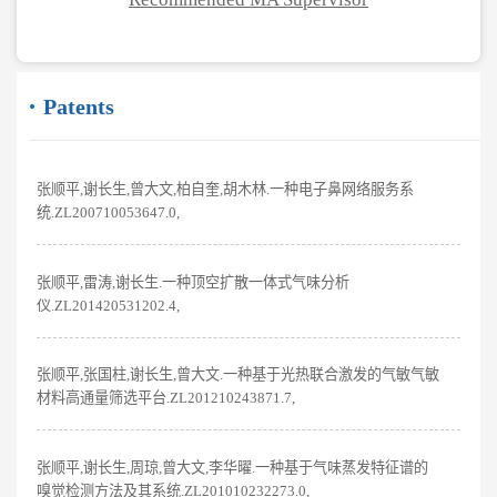
Patents
张顺平,谢长生,曾大文,柏自奎,胡木林.一种电子鼻网络服务系
统.ZL200710053647.0,
张顺平,雷涛,谢长生.一种顶空扩散一体式气味分析
仪.ZL201420531202.4,
张顺平,张国柱,谢长生,曾大文.一种基于光热联合激发的气敏气敏
材料高通量筛选平台.ZL201210243871.7,
张顺平,谢长生,周琼,曾大文,李华曜.一种基于气味蒸发特征谱的
嗅觉检测方法及其系统.ZL201010232273.0,