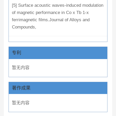
[5] Surface acoustic waves-induced modulation
of magnetic performance in Co x Tb 1-x
ferrimagnetic films.Journal of Alloys and
Compounds,
专利
暂无内容
著作成果
暂无内容