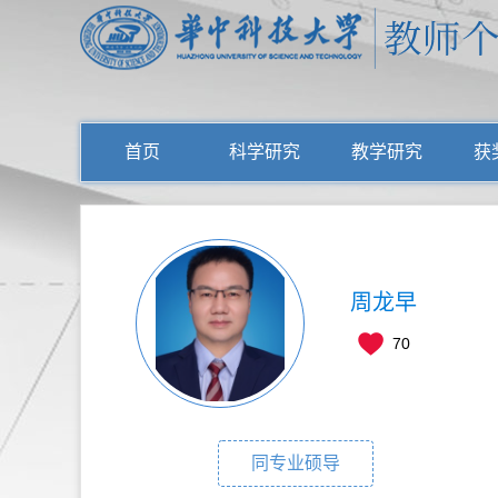
首页
科学研究
教学研究
获
周龙早
70
同专业硕导