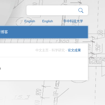
English
English
华中科技大学
师博客
中文主页
-
科学研究
-
论文成果
0