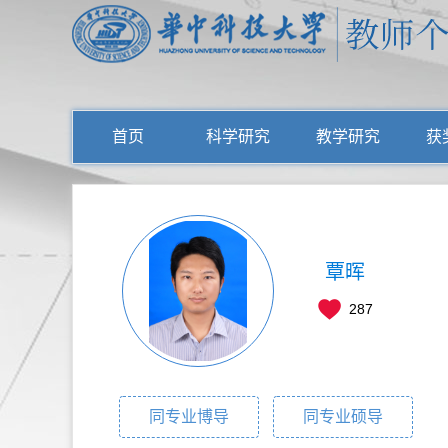
首页
科学研究
教学研究
获
覃晖
287
同专业博导
同专业硕导