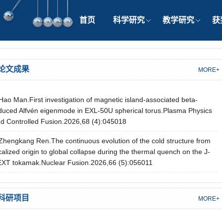
首页
科学研究
教学研究
获
论文成果
MORE+
Hao Man.First investigation of magnetic island-associated beta-
duced Alfvén eigenmode in EXL-50U spherical torus.Plasma Physics
d Controlled Fusion.2026,68 (4):045018
Zhengkang Ren.The continuous evolution of the cold structure from
calized origin to global collapse during the thermal quench on the J-
XT tokamak.Nuclear Fusion.2026,66 (5):056011
科研项目
MORE+