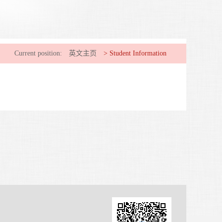
Current position:
英文主页
>
Student Information