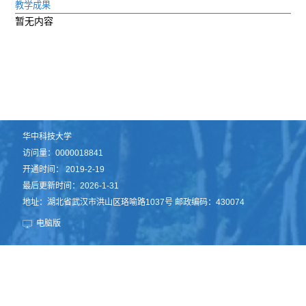
教学成果
暂无内容
华中科技大学
访问量：
0000018841
开通时间：
2019
-
2
-
19
最后更新时间：
2026
-
1
-
31
地址：湖北省武汉市洪山区珞喻路1037号 邮政编码：430074
电脑版