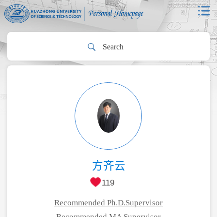
方齐云
119
Recommended Ph.D.Supervisor
Recommended MA Supervisor