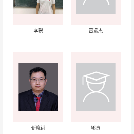
李骥
雷远杰
靳晓尚
郇真