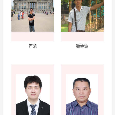
严凯
魏金波