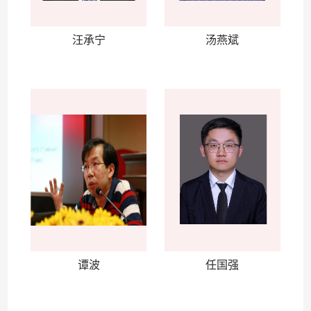
汪承宁
汤燕斌
谭波
任国强