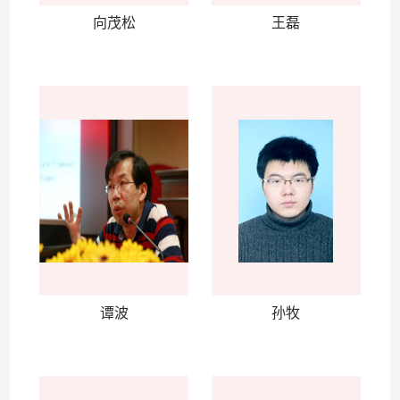
向茂松
王磊
谭波
孙牧