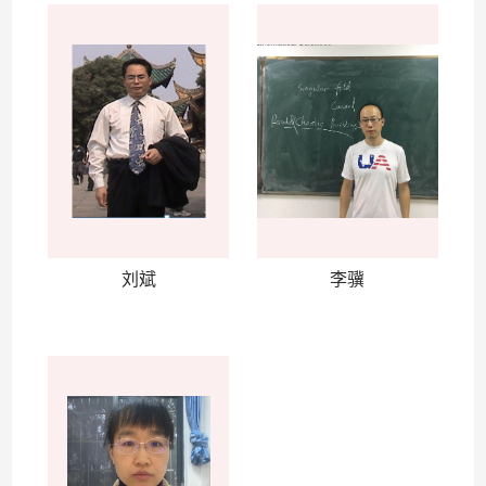
刘斌
李骥