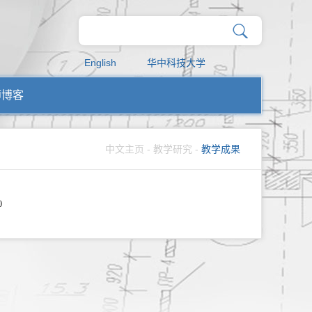
English
华中科技大学
师博客
中文主页
-
教学研究
-
教学成果
0