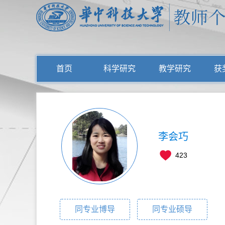
首页
科学研究
教学研究
获
李会巧
423
同专业博导
同专业硕导