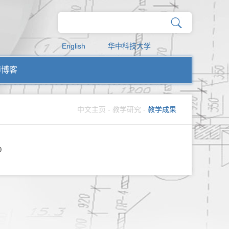
English
华中科技大学
师博客
中文主页
-
教学研究
-
教学成果
0