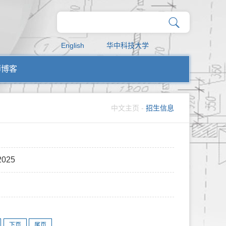
English
华中科技大学
师博客
中文主页
-
招生信息
025
下页
尾页