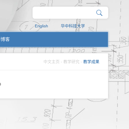
English
华中科技大学
师博客
中文主页
-
教学研究
-
教学成果
0