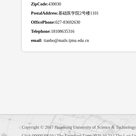
ZipCode:
430030
PostalAddress:
基础医学院2号楼1101
OfficePhone:
027-83692630
Telephone:
18108635316
email:
tianbo@mails.tjmu.edu.cn
Copyright © 2017 Huazhong University of Science & Technology
Click:
0000020610
|
The Founding Time:
2020
.
10
.
21
|
The Last U