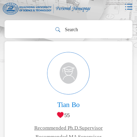
Tian Bo
55
Recommended Ph.D.Supervisor
Recommended MA Supervisor