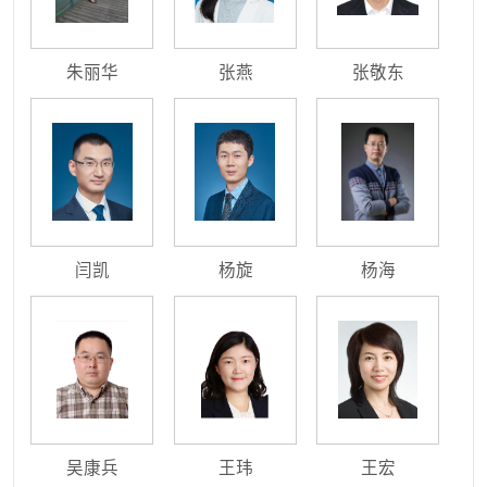
朱丽华
张燕
张敬东
闫凯
杨旋
杨海
吴康兵
王玮
王宏