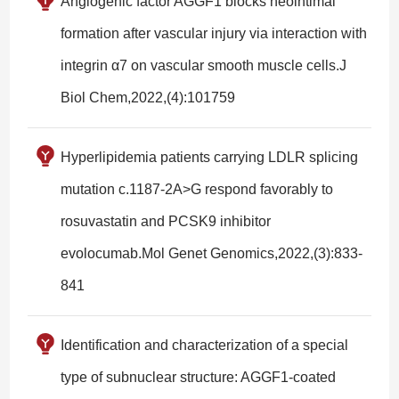
Angiogenic factor AGGF1 blocks neointimal
formation after vascular injury via interaction with
integrin α7 on vascular smooth muscle cells.J
Biol Chem,2022,(4):101759
Hyperlipidemia patients carrying LDLR splicing
mutation c.1187-2A>G respond favorably to
rosuvastatin and PCSK9 inhibitor
evolocumab.Mol Genet Genomics,2022,(3):833-
841
Identification and characterization of a special
type of subnuclear structure: AGGF1-coated