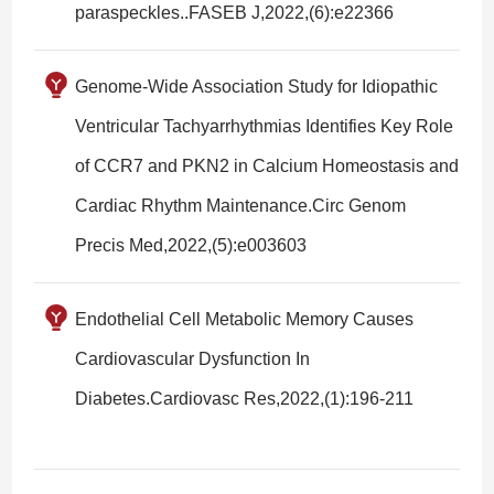
paraspeckles..FASEB J,2022,(6):e22366
Genome-Wide Association Study for Idiopathic
Ventricular Tachyarrhythmias Identifies Key Role
of CCR7 and PKN2 in Calcium Homeostasis and
Cardiac Rhythm Maintenance.Circ Genom
Precis Med,2022,(5):e003603
Endothelial Cell Metabolic Memory Causes
Cardiovascular Dysfunction In
Diabetes.Cardiovasc Res,2022,(1):196-211