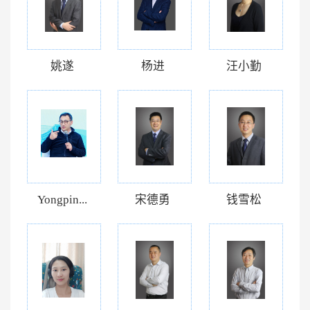
姚遂
杨进
汪小勤
Yongpin...
宋德勇
钱雪松