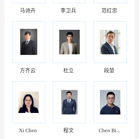
马诗卉
李卫兵
范红忠
方齐云
杜立
段堃
Xi Chen
程文
Chen Bi...