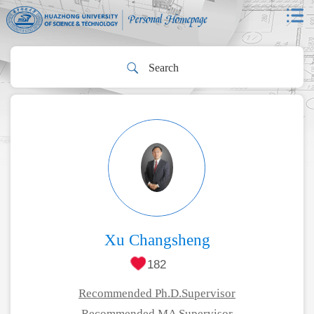
Xu Changsheng
182
Recommended Ph.D.Supervisor
Recommended MA Supervisor