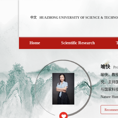
中文
HUAZHONG UNIVERSITY OF SCIENCE & TECHN
Home
Scientific Research
T
喻快
Pro
喻快，教
究。主持
与国家科技
Nature H
Recommend