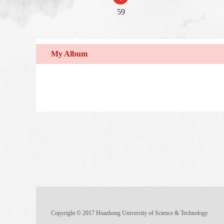
59
My Album
Copyright © 2017 Huazhong University of Science & Technology