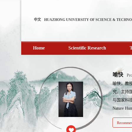
中文
HUAZHONG UNIVERSITY OF SCIENCE & TECHN
Home
Scientific Research
T
喻快
Pro
喻快，教
究。主持
与国家科技
Nature H
Recommend