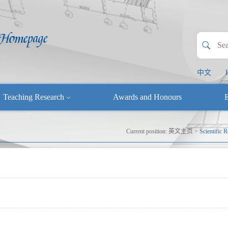
中文
Teaching Research
Awards and Honours
E
Current position:
英文主页
>
Scientific 