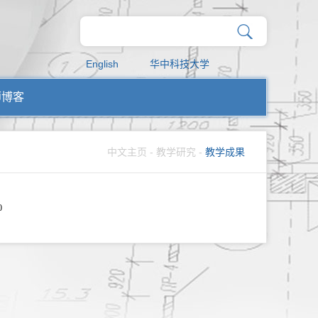
English
华中科技大学
师博客
中文主页
-
教学研究
-
教学成果
0