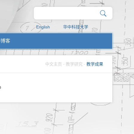
English
华中科技大学
师博客
中文主页
-
教学研究
-
教学成果
0