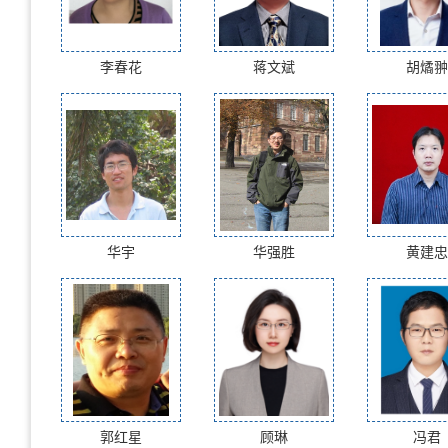
李春花
蒋文斌
胡燏翀
华宇
华强胜
黄建忠
郭红星
顾琳
冯君