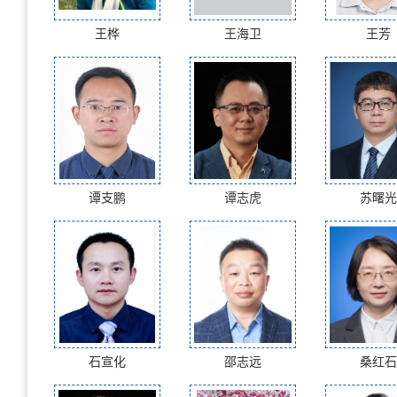
王桦
王海卫
王芳
谭支鹏
谭志虎
苏曙光
石宣化
邵志远
桑红石