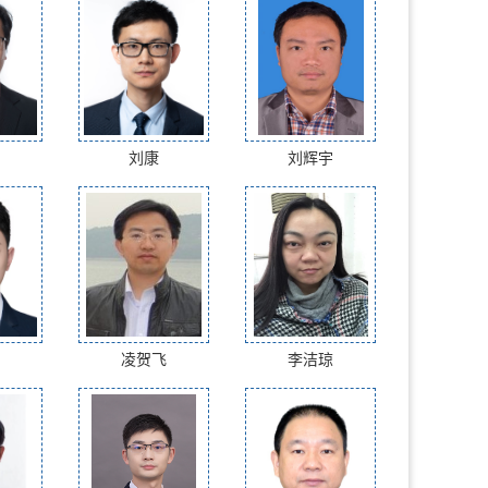
刘康
刘辉宇
凌贺飞
李洁琼