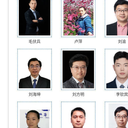
毛伏兵
卢萍
刘渝
刘海坤
刘方明
李钦宾