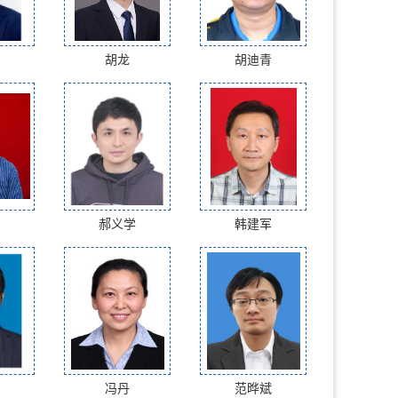
胡龙
胡迪青
郝义学
韩建军
冯丹
范晔斌