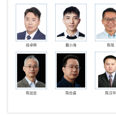
段卓辉
戴小海
陈瑶
陈加忠
陈俭喜
陈汉华