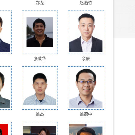
郑龙
赵贻竹
张爱华
余辰
姚杰
姚德中