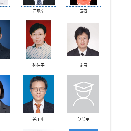
汪承宁
童薇
孙伟平
施展
羌卫中
莫益军