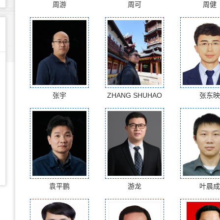
周游
周可
周健
张宇
ZHANG SHUHAO
张东映
袁平鹏
游龙
叶晨成