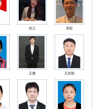
肖江
吴松
王雄
王庆刚