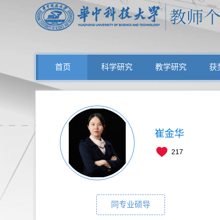
首页
科学研究
教学研究
获
崔金华
217
同专业硕导