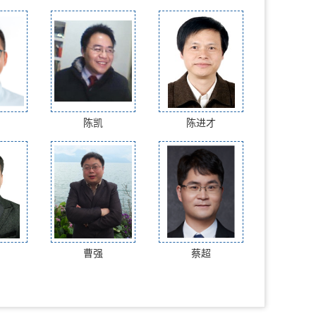
陈凯
陈进才
曹强
蔡超