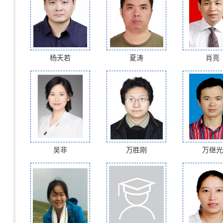
杨天若
夏涛
肖亮
吴非
万胜刚
万继光