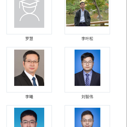
罗慧
李叶松
李曦
刘智伟