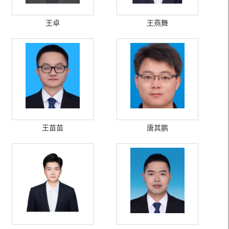
王卓
王燕舞
王苗苗
唐其鹏