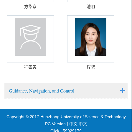
方华京
池明
程善美
程骋
Guidance, Navigation, and Control
Copyright © 2017 Huazhong University of Science & Technology
PC Version |
中文
中文
Click :
59929179