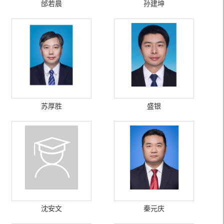
邰若晨
孙建坤
苏厚胜
盛银
沈安文
秦元庆