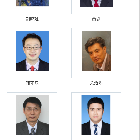
胡晓娅
黄剑
韩守东
关治洪