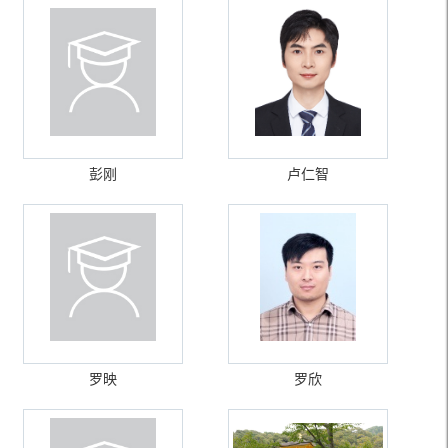
彭刚
卢仁智
罗映
罗欣