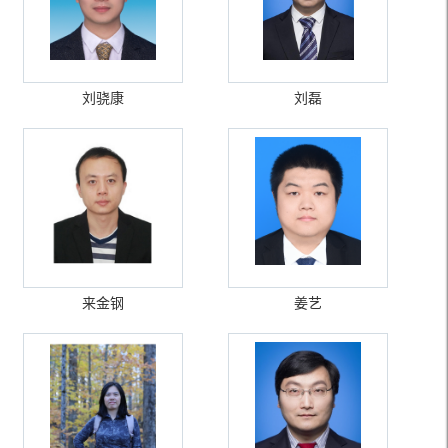
刘骁康
刘磊
来金钢
姜艺