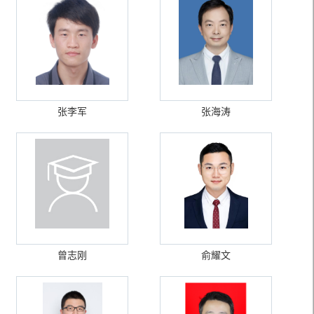
张李军
张海涛
曾志刚
俞耀文