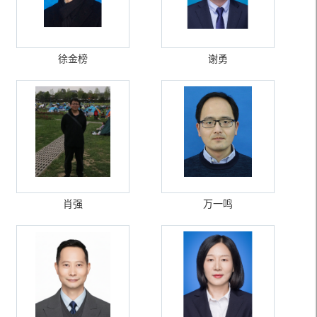
徐金榜
谢勇
肖强
万一鸣