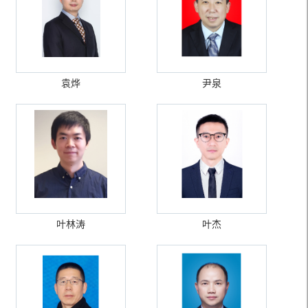
袁烨
尹泉
叶林涛
叶杰