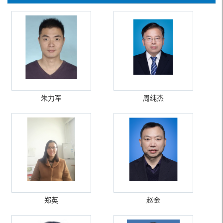
朱力军
周纯杰
郑英
赵金