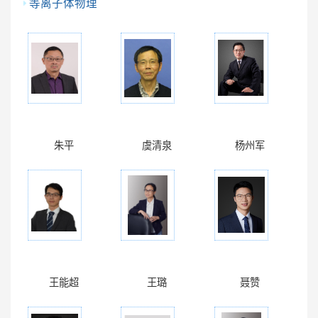
等离子体物理
朱平
虞清泉
杨州军
王能超
王璐
聂赞