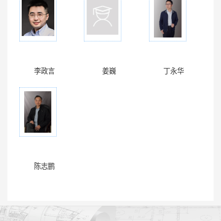
李政言
姜巍
丁永华
陈志鹏