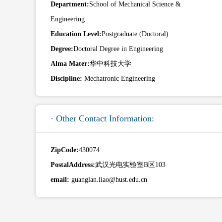
Department:
School of Mechanical Science &
Engineering
Education Level:
Postgraduate (Doctoral)
Degree:
Doctoral Degree in Engineering
Alma Mater:
华中科技大学
Discipline:
Mechatronic Engineering
· Other Contact Information:
ZipCode:
430074
PostalAddress:
武汉光电实验室B区103
email:
guanglan.liao@hust.edu.cn