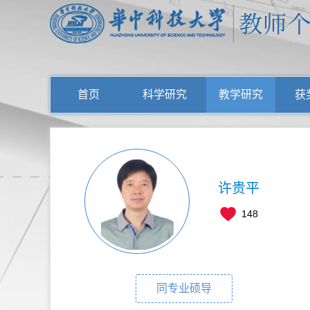
首页
科学研究
教学研究
获
许贵平
148
同专业硕导