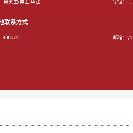
： 研究生(博士)毕业
学位： 
他联系方式
：
430074
邮箱：
ya