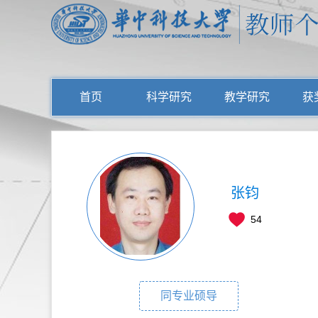
首页
科学研究
教学研究
获
张钧
54
同专业硕导