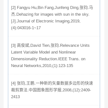
[2] Fangyu Hu,Bin Fang,Junfeng Ding,张钧.马
杰.Dehazing for images with sun in the sky.
[J].Journal of Electronic Imaging,2019,
(4):043016-1~17
[3] 高俊斌,David Tien,张钧.Relevance Units
Latent Variable Model and Nonlinear
Dimensionality Reduction.IEEE Trans. on
Neural Networks,2010,(1):123-135
[4] 张钧,王鹏.一种新的矢量数据多边形的快速
裁剪算法.中国图象图形学报,2008,(12):2409-
2413