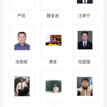
严凯
魏金波
汪承宁
汤燕斌
谭波
任国强