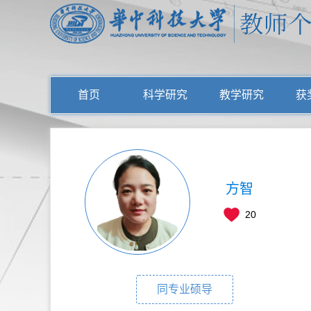
首页
科学研究
教学研究
获
方智
20
同专业硕导