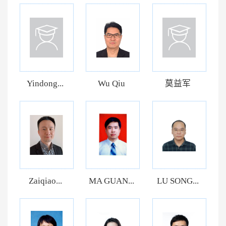
Yindong...
Wu Qiu
莫益军
Zaiqiao...
MA GUAN...
LU SONG...