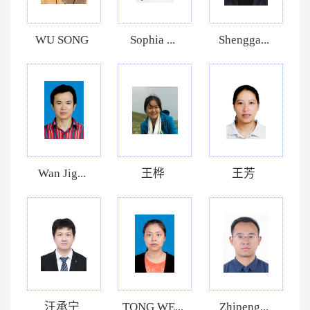
WU SONG
Sophia ...
Shengga...
Wan Jig...
王桦
王芳
汪承宁
TONG WE...
Zhipeng...