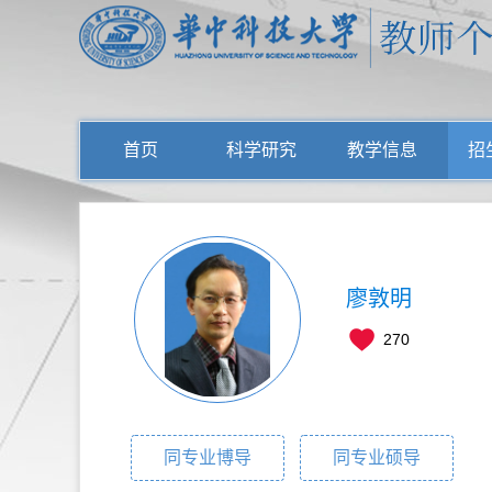
首页
科学研究
教学信息
招
廖敦明
270
同专业博导
同专业硕导