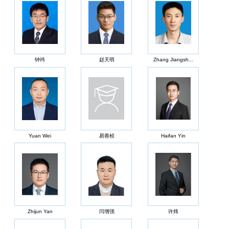
钟祎
赵天明
Zhang Jiangsh...
Yuan Wei
易善桢
Haifan Yin
Zhijun Yan
闫增强
许炜