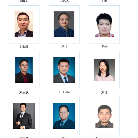
Tan Li
邵远杰
彭薇
彭勤牧
马洪
罗锴
刘应状
LIU Wei
刘琼