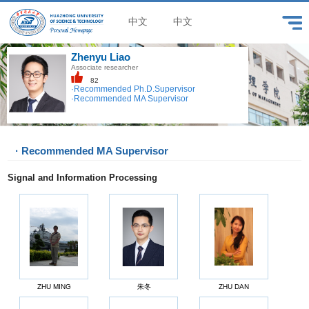
中文
中文
Zhenyu Liao
Associate researcher
82
·Recommended Ph.D.Supervisor
·Recommended MA Supervisor
· Recommended MA Supervisor
Signal and Information Processing
ZHU MING
朱冬
ZHU DAN