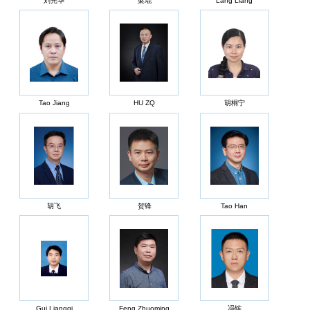
刘光华
梁琨
Lang Liang
Tao Jiang
HU ZQ
胡桐宁
胡飞
贺锋
Tao Han
Gui Liangqi
Feng Zhuoming
冯镔