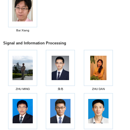
Bai Xiang
Signal and Information Processing
ZHU MING
朱冬
ZHU DAN