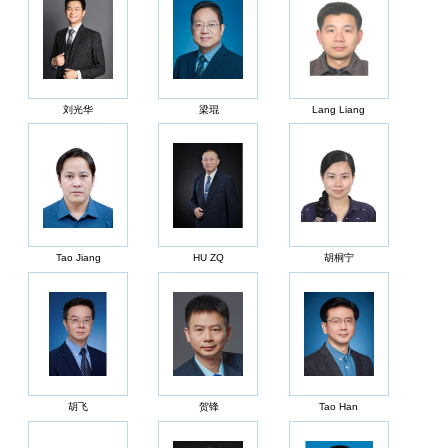
刘光华
梁琨
Lang Liang
Tao Jiang
HU ZQ
胡桐宁
胡飞
贺锋
Tao Han