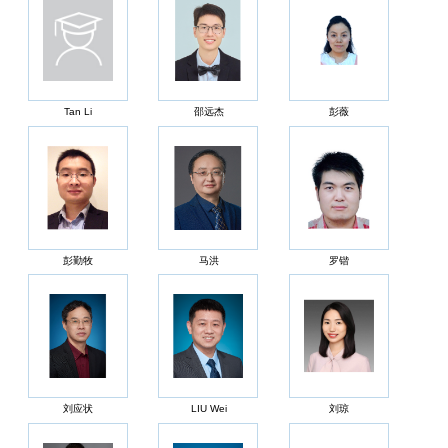
Tan Li
邵远杰
彭薇
彭勤牧
马洪
罗锴
刘应状
LIU Wei
刘琼