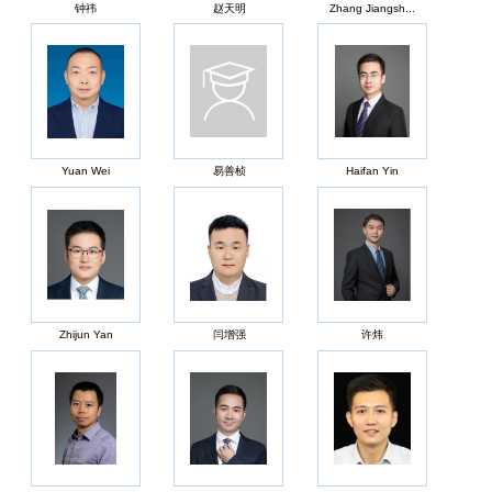
钟祎
赵天明
Zhang Jiangsh...
Yuan Wei
易善桢
Haifan Yin
Zhijun Yan
闫增强
许炜