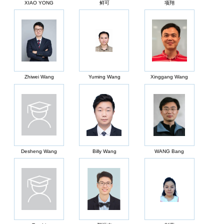
XIAO YONG
鲜可
项翔
Zhiwei Wang
Yuming Wang
Xinggang Wang
Desheng Wang
Billy Wang
WANG Bang