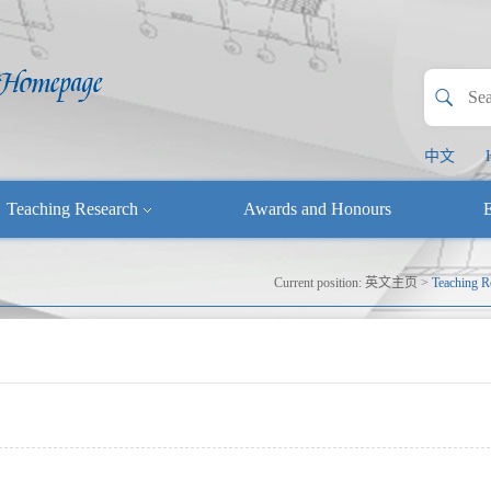
中文
Teaching Research
Awards and Honours
E
Current position:
英文主页
>
Teaching R