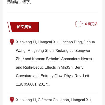
热输运、磁学。
查看更多
论文成果
Xiaokang Li, Liangcai Xu, Linchao Ding, Jinhua
Wang, Mingsong Shen, Xiufang Lu, Zengwei
Zhu* and Kamran Behnia*. Anomalous Nernst
and Righi-Leduc Effects in Mn3Sn: Berry
Curvature and Entropy Flow. Phys. Rev. Lett.
119, 056601 (2017)..
Xiaokang Li, Clément Collignon, Liangcai Xu,