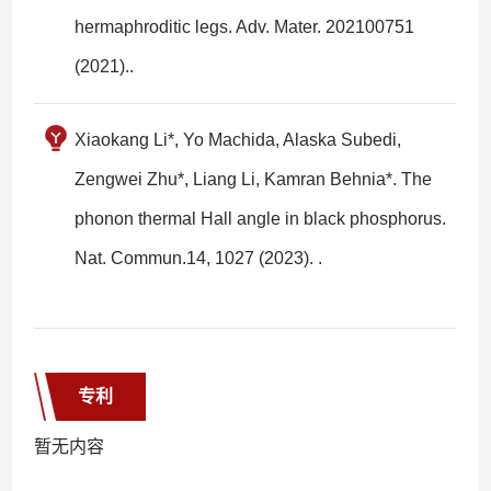
hermaphroditic legs. Adv. Mater. 202100751
(2021)..
Xiaokang Li*, Yo Machida, Alaska Subedi,
Zengwei Zhu*, Liang Li, Kamran Behnia*. The
phonon thermal Hall angle in black phosphorus.
Nat. Commun.14, 1027 (2023). .
专利
暂无内容