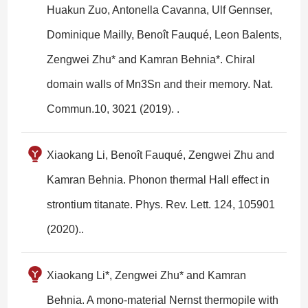
Huakun Zuo, Antonella Cavanna, Ulf Gennser,
Dominique Mailly, Benoît Fauqué, Leon Balents,
Zengwei Zhu* and Kamran Behnia*. Chiral
domain walls of Mn3Sn and their memory. Nat.
Commun.10, 3021 (2019). .
Xiaokang Li, Benoît Fauqué, Zengwei Zhu and
Kamran Behnia. Phonon thermal Hall effect in
strontium titanate. Phys. Rev. Lett. 124, 105901
(2020)..
Xiaokang Li*, Zengwei Zhu* and Kamran
Behnia. A mono-material Nernst thermopile with