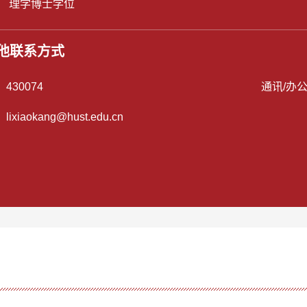
： 理学博士学位
他联系方式
：
430074
通讯/办
：
lixiaokang@hust.edu.cn