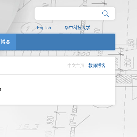
English
华中科技大学
师博客
中文主页
-
教师博客
0