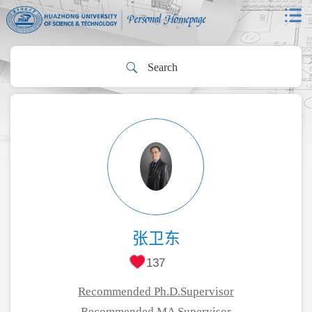
张卫东
137
Recommended Ph.D.Supervisor
Recommended MA Supervisor