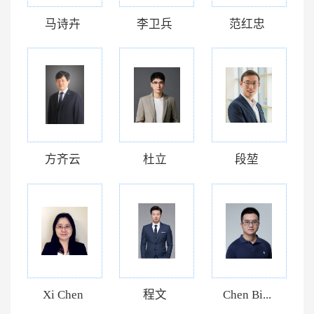
马诗卉
李卫兵
范红忠
方齐云
杜立
段堃
Xi Chen
程文
Chen Bi...