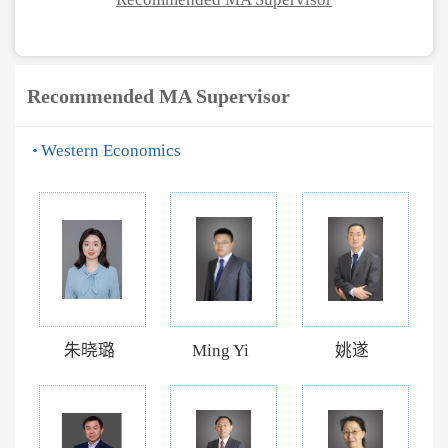
Recommended MA Supervisor
Western Economics
朱晓璐
Ming Yi
姚遂