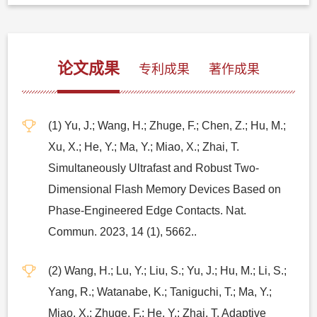
论文成果
专利成果
著作成果
(1) Yu, J.; Wang, H.; Zhuge, F.; Chen, Z.; Hu, M.;
Xu, X.; He, Y.; Ma, Y.; Miao, X.; Zhai, T.
Simultaneously Ultrafast and Robust Two-
Dimensional Flash Memory Devices Based on
Phase-Engineered Edge Contacts. Nat.
Commun. 2023, 14 (1), 5662..
(2) Wang, H.; Lu, Y.; Liu, S.; Yu, J.; Hu, M.; Li, S.;
Yang, R.; Watanabe, K.; Taniguchi, T.; Ma, Y.;
Miao, X.; Zhuge, F.; He, Y.; Zhai, T. Adaptive