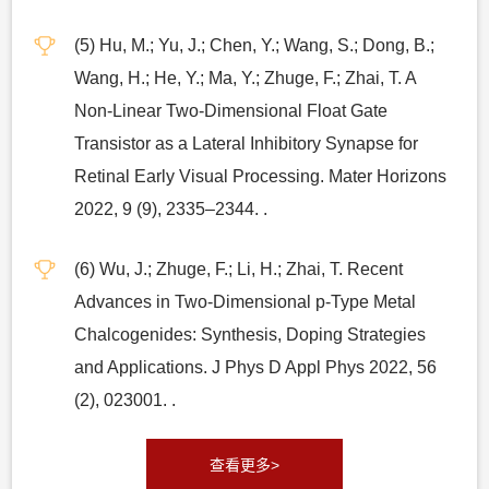
(5) Hu, M.; Yu, J.; Chen, Y.; Wang, S.; Dong, B.;
Wang, H.; He, Y.; Ma, Y.; Zhuge, F.; Zhai, T. A
Non-Linear Two-Dimensional Float Gate
Transistor as a Lateral Inhibitory Synapse for
Retinal Early Visual Processing. Mater Horizons
2022, 9 (9), 2335–2344. .
(6) Wu, J.; Zhuge, F.; Li, H.; Zhai, T. Recent
Advances in Two-Dimensional p-Type Metal
Chalcogenides: Synthesis, Doping Strategies
and Applications. J Phys D Appl Phys 2022, 56
(2), 023001. .
查看更多>