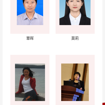
覃晖
莫莉