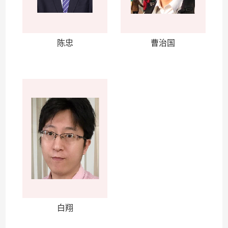
陈忠
曹治国
白翔