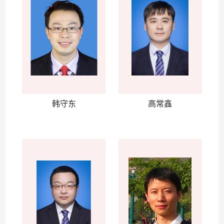
韩守东
高常鑫