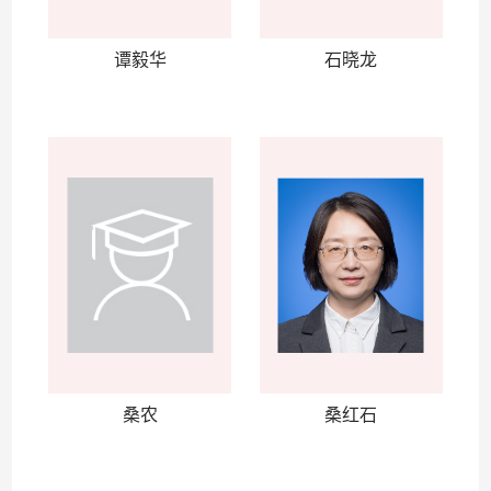
谭毅华
石晓龙
桑农
桑红石