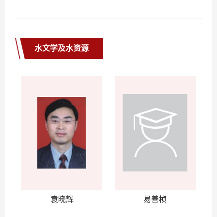
水文学及水资源
袁晓辉
易善桢