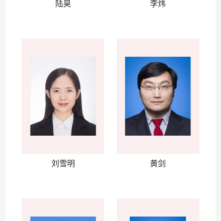
陆昊
李炜
刘雪明
黄剑