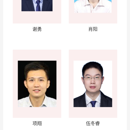
谢勇
肖阳
项翔
伍冬睿