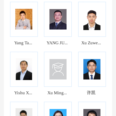
Yang Ta...
YANG JU...
Xu Zuwe...
Yishu X...
Xu Ming...
许凯