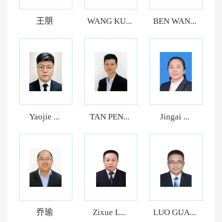
王朋
WANG KU...
BEN WAN...
Yaojie ...
TAN PEN...
Jingai ...
乔瑜
Zixue L...
LUO GUA...