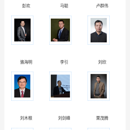
彭欢
马聪
卢群伟
骆海明
李引
刘欣
刘木根
刘剑峰
栗茂腾