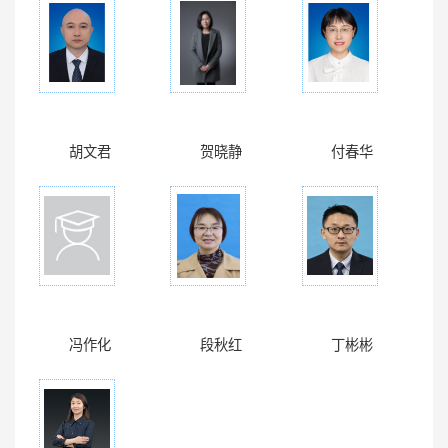
胡文君
贺晓静
付春华
冯作化
段秋红
丁彬彬