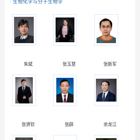
生物化学与分子生物学
朱斌
张玉慧
张新军
张贤钦
张辟
余龙江