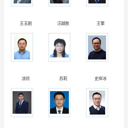
王玉刚
汪越胜
王擎
凃欣
苏莉
史岸冰