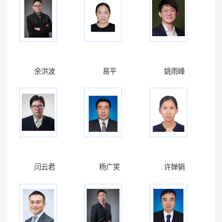
余洪波
易平
姚雨峰
闫云君
杨广笑
许婵娟